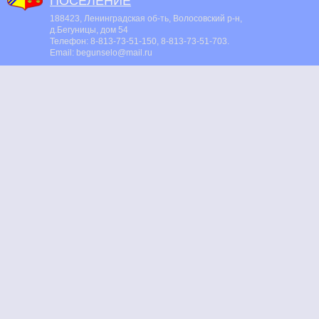
ПОСЕЛЕНИЕ
188423, Ленинградская об-ть, Волосовский р-н,
д.Бегуницы, дом 54
Телефон:
8-813-73-51-150, 8-813-73-51-703
.
Email:
begunselo@mail.ru