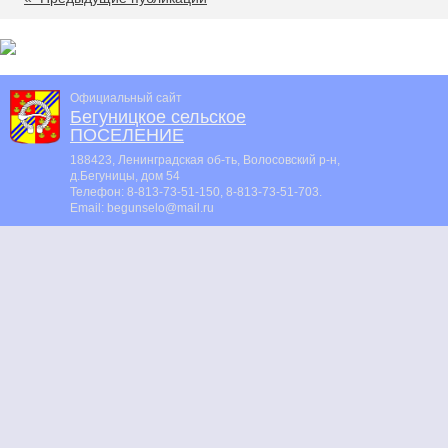
Официальный сайт
Бегуницкое сельское
ПОСЕЛЕНИЕ
188423, Ленинградская об-ть, Волосовский р-н,
д.Бегуницы, дом 54
Телефон:
8-813-73-51-150, 8-813-73-51-703
.
Email:
begunselo@mail.ru