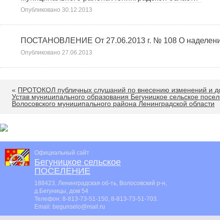
Опубликовано
30.12.2013
ПОСТАНОВЛЕНИЕ От 27.06.2013 г. № 108 О наделени
Опубликовано
27.06.2013
«
ПРОТОКОЛ публичных слушаний по внесению изменений и д
Устав муниципального образования Бегуницкое сельское посе
Волосовского муниципального района Ленинградской области
Официальный сайт
Бегуницкое сельское
ПОСЕЛЕНИЕ
188423, Ленинградская об-ть, Волосовский р-н,
д.Бегуницы, дом 54
Телефон:
8-813-73-51-150, 8-813-73-51-703
.
Email:
begunselo@mail.ru