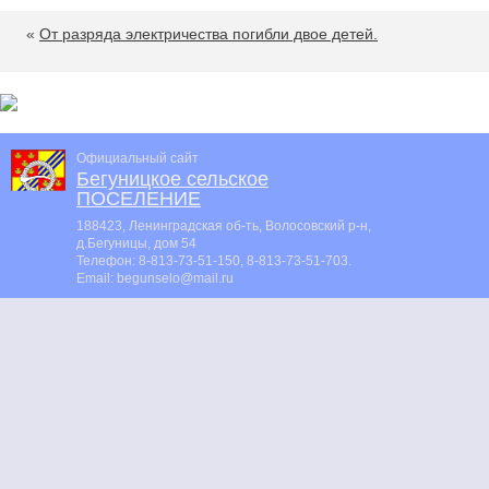
«
От разряда электричества погибли двое детей.
Официальный сайт
Бегуницкое сельское
ПОСЕЛЕНИЕ
188423, Ленинградская об-ть, Волосовский р-н,
д.Бегуницы, дом 54
Телефон:
8-813-73-51-150, 8-813-73-51-703
.
Email:
begunselo@mail.ru