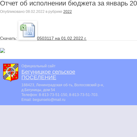
Отчет об исполнении бюджета за январь 202
Опубликовано
08.02.2022
в рубрике
2022
Cкачать:
0503117 на 01.02.2022 г.
Официальный сайт
Бегуницкое сельское
ПОСЕЛЕНИЕ
188423, Ленинградская об-ть, Волосовский р-н,
д.Бегуницы, дом 54
Телефон:
8-813-73-51-150, 8-813-73-51-703
.
Email:
begunselo@mail.ru