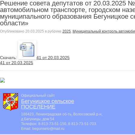
Решение совета депутатов от 20.03.2025 
автомобильном транспорте, городском наз
муниципального образования Бегуницкое с
области»
Опубликовано
20.03.2025
в рубрике
2025
,
Муниципальный контроль автомоби
Cкачать:
41 от 20.03.2025
41 от 20.03.2025
Официальный сайт
Бегуницкое сельское
ПОСЕЛЕНИЕ
188423, Ленинградская об-ть, Волосовский р-н,
д.Бегуницы, дом 54
Телефон:
8-813-73-51-150, 8-813-73-51-703
.
Email:
begunselo@mail.ru